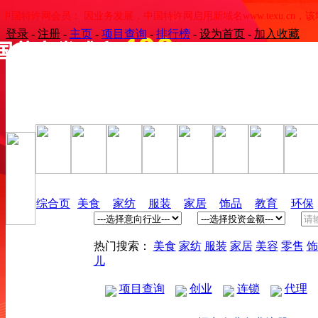
国特许网会员： 因业务发展，中国特许网启用新域名www.texu.cn，该域
登录
-
注册
-
主页
-
项目查询
-
排行榜
-
设为首页
-
加入收藏
综合页
美食
家纺
服装
家居
饰品
教育
环保
热门搜索：
美食
家纺
服装
家居
美容
零售
饰
儿
项目查询
创业
连锁
代理